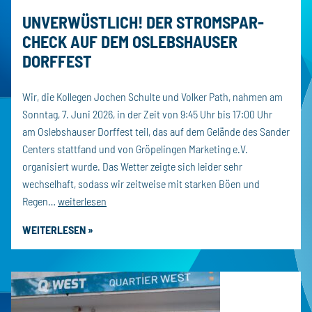
UNVERWÜSTLICH! DER STROMSPAR-
CHECK AUF DEM OSLEBSHAUSER
DORFFEST
Wir, die Kollegen Jochen Schulte und Volker Path, nahmen am
Sonntag, 7. Juni 2026, in der Zeit von 9:45 Uhr bis 17:00 Uhr
am Oslebshauser Dorffest teil, das auf dem Gelände des Sander
Centers stattfand und von Gröpelingen Marketing e.V.
organisiert wurde. Das Wetter zeigte sich leider sehr
wechselhaft, sodass wir zeitweise mit starken Böen und
Unverwüstlich!
Regen…
weiterlesen
Der
WEITERLESEN »
Stromspar-
Check
auf
dem
Oslebshauser