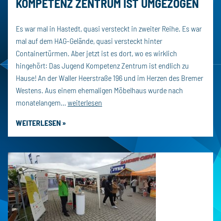
KOMPETENZ ZENTRUM IST UMGEZOGEN
Es war mal in Hastedt, quasi versteckt in zweiter Reihe. Es war
mal auf dem HAG-Gelände, quasi versteckt hinter
Containertürmen. Aber jetzt ist es dort, wo es wirklich
hingehört: Das Jugend Kompetenz Zentrum ist endlich zu
Hause! An der Waller Heerstraße 196 und im Herzen des Bremer
Westens. Aus einem ehemaligen Möbelhaus wurde nach
Neueröffnung:
monatelangem…
weiterlesen
Das
WEITERLESEN »
Jugend
Kompetenz
Zentrum
ist
umgezogen