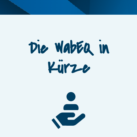
Die WabEQ in
Kürze