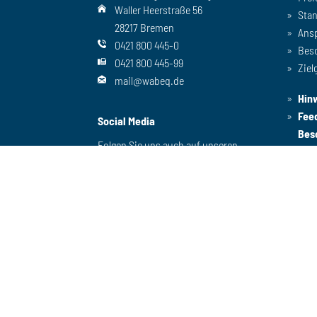
Waller Heerstraße 56
Sta
28217 Bremen
Ans
0421 800 445-0
Bes
0421 800 445-99
Ziel
mail@wabeq.de
Hin
Fee
Social Media
Bes
Folgen Sie uns auch auf unseren
anderen Kanälen