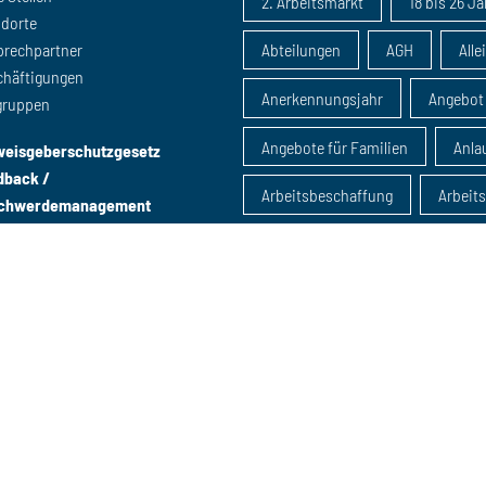
2. Arbeitsmarkt
18 bis 26 J
ndorte
prechpartner
Abteilungen
AGH
Alle
chäftigungen
Anerkennungsjahr
Angebot
gruppen
Angebote für Familien
Anlau
weisgeberschutzgesetz
dback /
Arbeitsbeschaffung
Arbeit
chwerdemanagement
Arbeitsmarktintegration
Arbeitsmarktmaßnahme
Arbeitsmarktpolitik
Ausbil
B-Schein
Beratung
B
Beratung u25