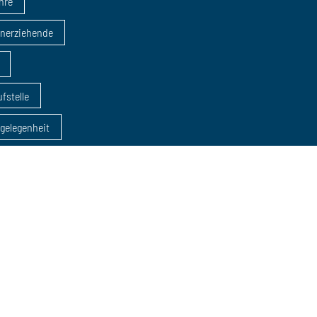
ahre
inerziehende
fstelle
sgelegenheit
dung
AZAV
eratungen