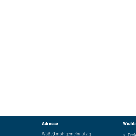
Adresse
Wicht
WaBeQ mbH gemeinnützig
Frei