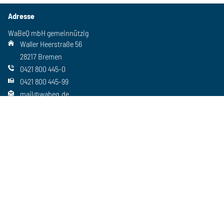
Adresse
WaBeQ mbH gemeinnützig
Waller Heerstraße 56
28217 Bremen
0421 800 445-0
0421 800 445-99
mail@wabeq.de
Social Media
Folgen Sie uns auch auf unseren anderen Kanälen
Wichtiges
Freie Stellen
Standorte
Ansprechpartner