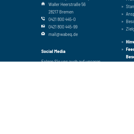
Waller Heerstraße 56
Sta
28217 Bremen
Ans
0421 800 445-0
Bes
0421 800 445-99
Ziel
mail@wabeq.de
Hin
Fee
Social Media
Bes
Folgen Sie uns auch auf unseren
anderen Kanälen