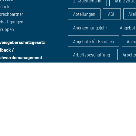
2. Arbeitsmarkt
18 bis 26 J
ndorte
prechpartner
Abteilungen
AGH
Alle
chäftigungen
Anerkennungsjahr
Angebot
gruppen
Angebote für Familien
Anlau
weisgeberschutzgesetz
dback /
Arbeitsbeschaffung
Arbeit
chwerdemanagement
Arbeitsmarktintegration
Arbeitsmarktmaßnahme
Arbeitsmarktpolitik
Ausbil
B-Schein
Beratung
B
Beratung u25