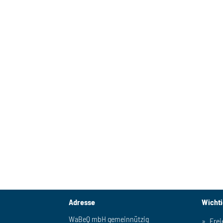
Adresse
Wicht
WaBeQ mbH gemeinnützig
Frei