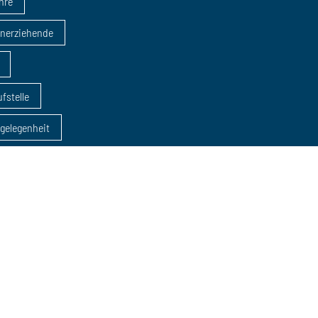
ahre
inerziehende
fstelle
sgelegenheit
dung
AZAV
eratungen