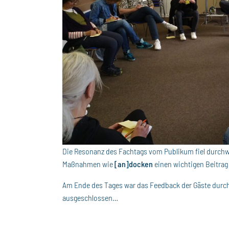
Die Resonanz des Fachtags vom Publikum fiel durchwe
Maßnahmen wie
[
an
]
docken
einen wichtigen Beitrag
Am Ende des Tages war das Feedback der Gäste durchw
ausgeschlossen…