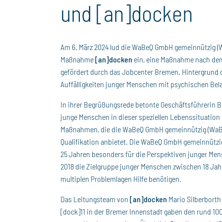
und [an]docken
Am 6. März 2024 lud die WaBeQ GmbH gemeinnützig (
Maßnahme
[
an
]
docken
ein, eine Maßnahme nach dem 
gefördert durch das Jobcenter Bremen. Hintergrund
Auffälligkeiten junger Menschen mit psychischen Bel
In ihrer Begrüßungsrede betonte Geschäftsführerin Bir
junge Menschen in dieser speziellen Lebenssituation 
Maßnahmen, die die WaBeQ GmbH gemeinnützig (WaBe
Qualifikation anbietet. Die WaBeQ GmbH gemeinnützig
25 Jahren besonders für die Perspektiven junger Me
2018 die Zielgruppe junger Menschen zwischen 18 Jahr
multiplen Problemlagen Hilfe benötigen.
Das Leitungsteam von
[an]docken
Mario Silberborth
[dock]11 in der Bremer Innenstadt gaben den rund 1