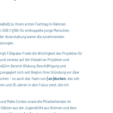
WaBeQ) zu ihrem ersten Fachtag im Rahmen
SGB II §16h für entkoppelte junge Menschen,
 der Veranstaltung waren die zunehmenden
astungen.
git Füllgrabe-Frede die Wichtigkeit des Projektes für
und verwies auf die Vielzahl an Projekten und
Q) im Bereich Bildung, Beschäftigung und
 engagiert sich seit Beginn ihrer Gründung vor über
nschen – so auch das Team von
[
an
]
docken
, das seit
en und 25 Jahren in den Fokus setzt, die mit
 und Malte Cordes sowie die Mitarbeitenden im
00 Gästen aus der Jugendhilfe aus Bremen und dem