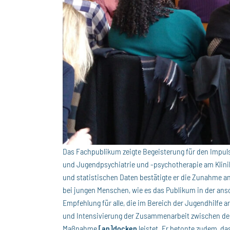
Das Fachpublikum zeigte Begeisterung für den Impuls
und Jugendpsychiatrie und -psychotherapie am Klini
und statistischen Daten bestätigte er die Zunahme 
bei jungen Menschen, wie es das Publikum in der ans
Empfehlung für alle, die im Bereich der Jugendhilfe 
und Intensivierung der Zusammenarbeit zwischen den
Maßnahme
[an]docken
leistet. Er betonte zudem, da