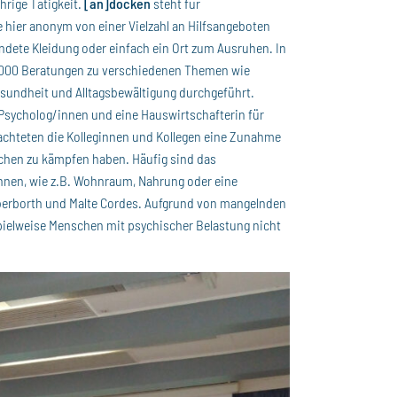
hrige Tätigkeit.
[an]docken
steht für
 hier anonym von einer Vielzahl an Hilfsangeboten
endete Kleidung oder einfach ein Ort zum Ausruhen. In
.000 Beratungen zu verschiedenen Themen wie
sundheit und Alltagsbewältigung durchgeführt.
Psycholog/innen und eine Hauswirtschafterin für
bachteten die Kolleginnen und Kollegen eine Zunahme
chen zu kämpfen haben. Häufig sind das
önnen, wie z.B. Wohnraum, Nahrung oder eine
lberborth und Malte Cordes. Aufgrund von mangelnden
pielweise Menschen mit psychischer Belastung nicht