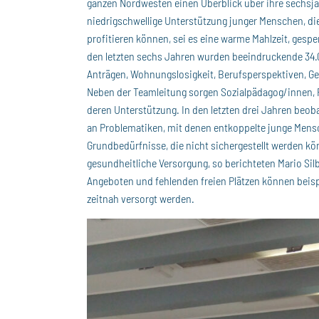
ganzen Nordwesten einen Überblick über ihre sechsjä
niedrigschwellige Unterstützung junger Menschen, die
profitieren können, sei es eine warme Mahlzeit, gesp
den letzten sechs Jahren wurden beeindruckende 34
Anträgen, Wohnungslosigkeit, Berufsperspektiven, Ge
Neben der Teamleitung sorgen Sozialpädagog/innen, 
deren Unterstützung. In den letzten drei Jahren beo
an Problematiken, mit denen entkoppelte junge Mens
Grundbedürfnisse, die nicht sichergestellt werden k
gesundheitliche Versorgung, so berichteten Mario Si
Angeboten und fehlenden freien Plätzen können beis
zeitnah versorgt werden.