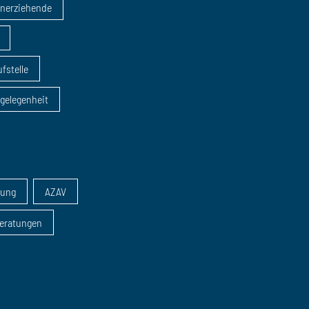
inerziehende
fstelle
sgelegenheit
dung
AZAV
eratungen