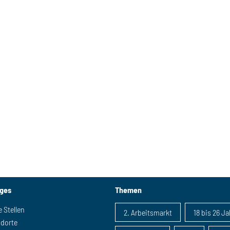
iges
Themen
e Stellen
2. Arbeitsmarkt
18 bis 26 J
ndorte