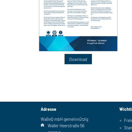
Download
Adresse
Wicht
WaBeQ mbH gemeinnützig
Frei
Waller Heerstraße 56
Sta