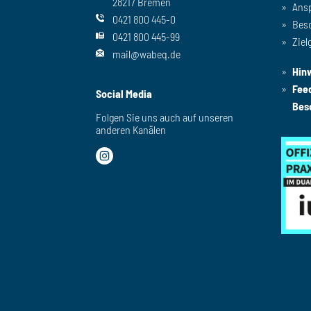
28217 Bremen
Ans
0421 800 445-0
Bes
0421 800 445-99
Ziel
mail@wabeq.de
Hin
Fee
Social Media
Bes
Folgen Sie uns auch auf unseren
anderen Kanälen