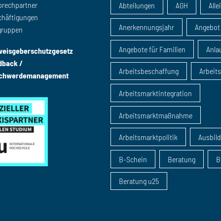
prechpartner
Abteilungen
AGH
Alle
chäftigungen
Anerkennungsjahr
Angebot
gruppen
Angebote für Familien
Anlau
weisgeberschutzgesetz
dback /
Arbeitsbeschaffung
Arbeit
chwerdemanagement
Arbeitsmarktintegration
Arbeitsmarktmaßnahme
Arbeitsmarktpolitik
Ausbil
B-Schein
Beratung
B
Beratung u25