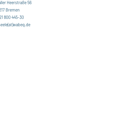
ller Heerstraße 56
217 Bremen
21 800 445-30
seele(at)wabeq.de