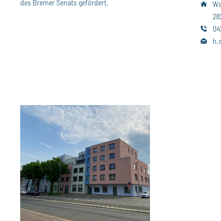
des Bremer Senats gefördert.
Wa
28
04
h.