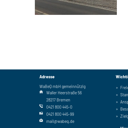
Adresse
Wicht
WaBeQ mbH gemeinnützig
Frei
Waller Heerstraße 56
Sta
28217 Bremen
Ans
0421 800 445-0
Bes
0421 800 445-99
Ziel
mail@wabeq.de