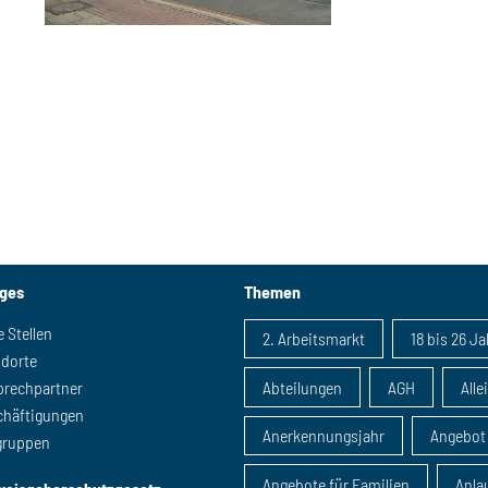
iges
Themen
e Stellen
2. Arbeitsmarkt
18 bis 26 J
ndorte
prechpartner
Abteilungen
AGH
Alle
chäftigungen
Anerkennungsjahr
Angebot
gruppen
Angebote für Familien
Anlau