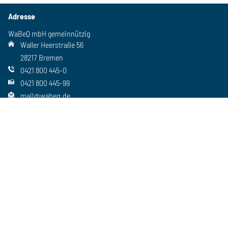
Adresse
WaBeQ mbH gemeinnützig
Waller Heerstraße 56
28217 Bremen
0421 800 445-0
0421 800 445-99
mail@wabeq.de
Social Media
Folgen Sie uns auch auf unseren anderen Kanälen
Wichtiges
Freie Stellen
Standorte
Ansprechpartner