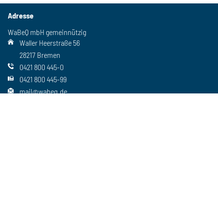
Adresse
WaBeQ mbH gemeinnützig
Waller Heerstraße 56
28217 Bremen
0421 800 445-0
0421 800 445-99
mail@wabeq.de
Social Media
Folgen Sie uns auch auf unseren anderen Kanälen
Wichtiges
Freie Stellen
Standorte
Ansprechpartner