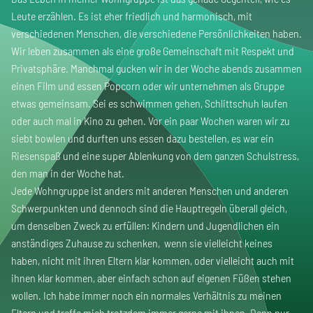
Leute erzählen. Es ist eher friedlich und harmonisch, mit
verschiedenen Menschen, die verschiedene Persönlichkeiten haben.
Wir leben zusammen als eine große Gemeinschaft mit Respekt und
Privatsphäre. Manchmal gucken wir in der Woche abends zusammen
einen Film und essen Popcorn oder wir unternehmen als Gruppe
etwas gemeinsam. Sei es schwimmen gehen, Schlittschuh laufen
oder auch mal in Kino zu gehen. Vor ein paar Wochen waren wir zu
siebt bowlen und durften uns essen dazu bestellen, es war ein
Riesenspaß und eine super Ablenkung von dem ganzen Schulstress,
den man in der Woche hat.
Jede Wohngruppe ist anders mit anderen Menschen und anderen
Schwerpunkten und dennoch sind die Hauptregeln überall gleich,
um denselben Zweck zu erfüllen: Kindern und Jugendlichen ein
anständiges Zuhause zu schenken, wenn sie vielleicht keines
haben, nicht mit ihren Eltern klar kommen, oder vielleicht auch mit
ihnen klar kommen, aber einfach schon auf eigenen Füßen stehen
wollen. Ich habe immer noch ein normales Verhältnis zu meinen
Eltern und treffe mich trotzdem immer gerne mit ihnen. Denn nur,