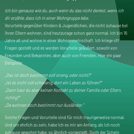
Ich bin genauso wie du, auch wenn du das nicht denkst, wenn ich
dir erzähle, dass ich in einer Wohngruppe lebe.
Vorurteile gegenüber Kindern & Jugendlichen, die nicht zuhause bei
ihren Eltern wohnen, sind heutzutage schon ganz normal. Ich bin 16
Jahre alt und wohne in einer Wohngemeinschaft. Ich kriege oft
Fragen gestellt und es werden Vorurteile geäußert, sowohl von
Freunden und Bekannten, aber auch von Fremden. Hier ein paar
Beispiele:
„
Das ist doch bestimmt voll streng, oder nicht?‘‘
„Ist es nicht voll schwierig, dort ein Leben zu führen?“
„Dann hast du aber keinen Kontakt zu deiner Familie oder Eltern,
richtig?‘‘
„Da wohnen doch bestimmt nur Ausländer.‘‘
Solche Fragen und Vorurteile sind für mich traurigerweise normal.
Und um ehrlich zu sein, habe ich es mir am Anfang, als ich noch
zuhause gewohnt habe, so ähnlich vorgestellt. Doch der Schein