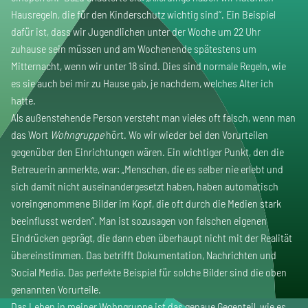
Hausregeln, die für den Kinderschutz wichtig sind‘‘. Ein Beispiel
dafür ist, dass wir Jugendlichen unter der Woche um 22 Uhr
zuhause sein müssen und am Wochenende spätestens um
Mitternacht, wenn wir unter 18 sind. Dies sind normale Regeln, wie
es sie auch bei mir zu Hause gab, je nachdem, welches Alter ich
hatte.
Als außenstehende Person versteht man vieles oft falsch, wenn man
das Wort
Wohngruppe
hört. Wo wir wieder bei den Vorurteilen
gegenüber den Einrichtungen wären. Ein wichtiger Punkt, den die
Betreuerin anmerkte, war: „Menschen, die es selber nie erlebt und
sich damit nicht auseinandergesetzt haben, haben automatisch
voreingenommene Bilder im Kopf, die oft durch die Medien stark
beeinflusst werden‘‘. Man ist sozusagen von falschen eigenen
Eindrücken geprägt, die dann eben überhaupt nicht mit der Realität
übereinstimmen. Das betrifft Dokumentation, Nachrichten und
Social Media. Das perfekte Beispiel für solche Bilder sind die oben
genannten Vorurteile.
Das Leben in meiner Wohngruppe ist das genaue Gegenteil, wie es