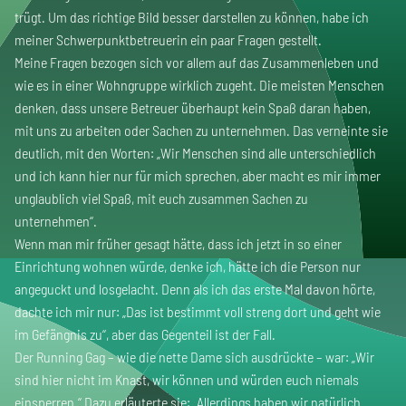
trügt. Um das richtige Bild besser darstellen zu können, habe ich
meiner Schwerpunktbetreuerin ein paar Fragen gestellt.
Meine Fragen bezogen sich vor allem auf das Zusammenleben und
wie es in einer Wohngruppe wirklich zugeht. Die meisten Menschen
denken, dass unsere Betreuer überhaupt kein Spaß daran haben,
mit uns zu arbeiten oder Sachen zu unternehmen. Das verneinte sie
deutlich, mit den Worten: „Wir Menschen sind alle unterschiedlich
und ich kann hier nur für mich sprechen, aber macht es mir immer
unglaublich viel Spaß, mit euch zusammen Sachen zu
unternehmen‘‘.
Wenn man mir früher gesagt hätte, dass ich jetzt in so einer
Einrichtung wohnen würde, denke ich, hätte ich die Person nur
angeguckt und losgelacht. Denn als ich das erste Mal davon hörte,
dachte ich mir nur: „Das ist bestimmt voll streng dort und geht wie
im Gefängnis zu‘‘, aber das Gegenteil ist der Fall.
Der Running Gag – wie die nette Dame sich ausdrückte – war: „Wir
sind hier nicht im Knast, wir können und würden euch niemals
einsperren.‘‘ Dazu erläuterte sie: „Allerdings haben wir natürlich