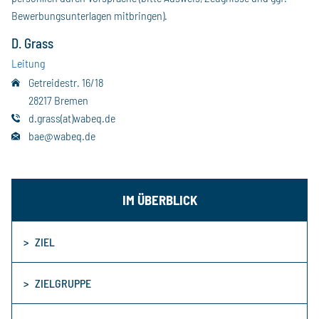
Bewerbungsunterlagen mitbringen).
D. Grass
Leitung
Getreidestr. 16/18
28217 Bremen
d.grass(at)wabeq.de
bae@wabeq.de
IM ÜBERBLICK
ZIEL
ZIELGRUPPE