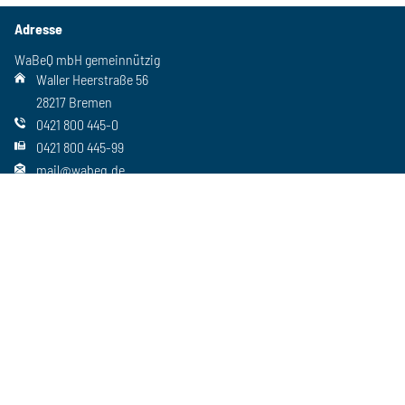
Adresse
WaBeQ mbH gemeinnützig
Waller Heerstraße 56
28217 Bremen
0421 800 445-0
0421 800 445-99
mail@wabeq.de
Social Media
Folgen Sie uns auch auf unseren anderen Kanälen
Wichtiges
Freie Stellen
Standorte
Ansprechpartner