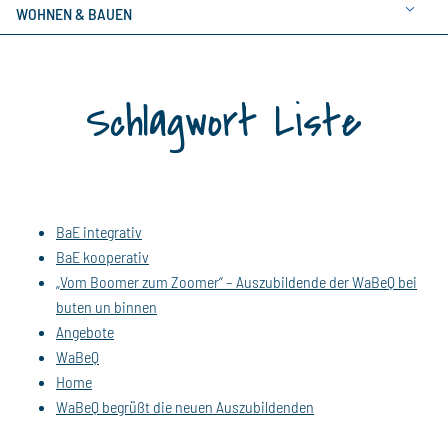
WOHNEN & BAUEN
Schlagwort Liste
BaE integrativ
BaE kooperativ
„Vom Boomer zum Zoomer“ – Auszubildende der WaBeQ bei
buten un binnen
Angebote
WaBeQ
Home
WaBeQ begrüßt die neuen Auszubildenden