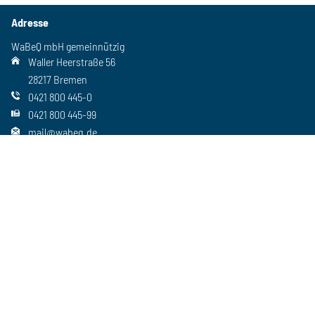
Adresse
WaBeQ mbH gemeinnützig
Waller Heerstraße 56
28217 Bremen
0421 800 445-0
0421 800 445-99
mail@wabeq.de
Social Media
Folgen Sie uns auch auf unseren anderen Kanälen
Wichtiges
Freie Stellen
Standorte
Ansprechpartner