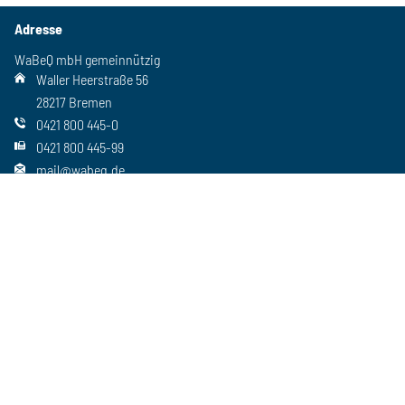
Adresse
WaBeQ mbH gemeinnützig
Waller Heerstraße 56
28217 Bremen
0421 800 445-0
0421 800 445-99
mail@wabeq.de
Social Media
Folgen Sie uns auch auf unseren anderen Kanälen
Wichtiges
Freie Stellen
Standorte
Ansprechpartner