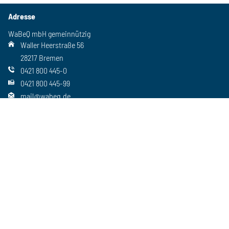
Adresse
WaBeQ mbH gemeinnützig
Waller Heerstraße 56
28217 Bremen
0421 800 445-0
0421 800 445-99
mail@wabeq.de
Social Media
Folgen Sie uns auch auf unseren anderen Kanälen
Wichtiges
Freie Stellen
Standorte
Ansprechpartner