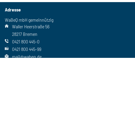
Adresse
WaBeQ mbH gemeinnützig
Waller Heerstraße 56
28217 Bremen
0421 800 445-0
0421 800 445-99
mail@wabeq.de
Social Media
Folgen Sie uns auch auf unseren anderen Kanälen
Wichtiges
Freie Stellen
Standorte
Ansprechpartner