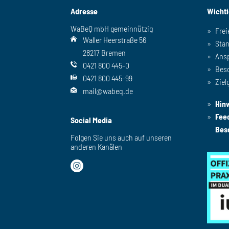
Adresse
Wicht
WaBeQ mbH gemeinnützig
Frei
Waller Heerstraße 56
Sta
28217 Bremen
Ans
0421 800 445-0
Bes
0421 800 445-99
Ziel
mail@wabeq.de
Hin
Fee
Social Media
Bes
Folgen Sie uns auch auf unseren
anderen Kanälen