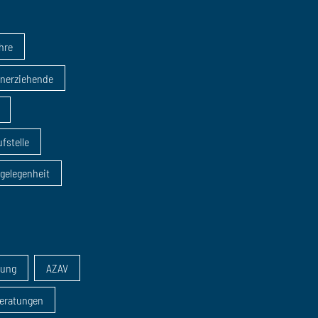
ahre
inerziehende
fstelle
sgelegenheit
dung
AZAV
eratungen