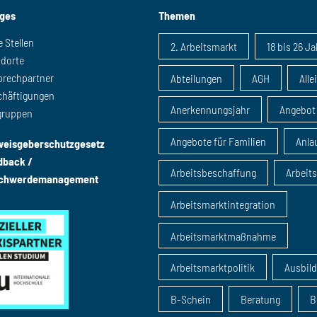
iges
Themen
e Stellen
2. Arbeitsmarkt
18 bis 26 J
ndorte
prechpartner
Abteilungen
AGH
Alle
chäftigungen
Anerkennungsjahr
Angebot
gruppen
Angebote für Familien
Anlau
weisgeberschutzgesetz
dback /
Arbeitsbeschaffung
Arbeit
chwerdemanagement
Arbeitsmarktintegration
Arbeitsmarktmaßnahme
Arbeitsmarktpolitik
Ausbil
B-Schein
Beratung
B