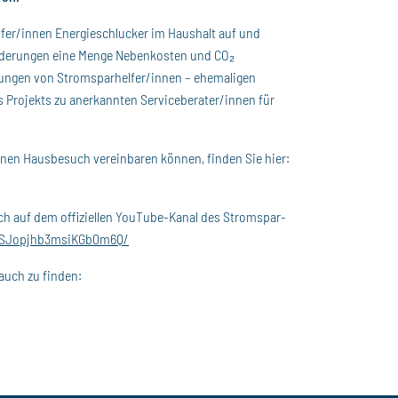
er/innen Energieschlucker im Haushalt auf und
sänderungen eine Menge Nebenkosten und CO₂
tungen von Stromsparhelfer/innen – ehemaligen
s Projekts zu anerkannten Serviceberater/innen für
inen Hausbesuch vereinbaren können, finden Sie hier:
ch auf dem offiziellen YouTube-Kanal des Stromspar-
JSJopjhb3msiKGb0m6Q/
auch zu finden: