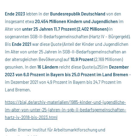
Ende 2023
lebten in der
Bundesrepublik Deutschland
von den
insgesamt etwa
20,454 Millionen Kindern und Jugendlichen
im
Alter von
unter 25 Jahren 11,7 Prozent (2,402 Millionen)
in
sogenannten SGB-II-Bedarfsgemein­schaften (Hartz IV – Bürgergeld).
Bis
Ende 2021
war diese Quote (Anteil der Kinder und Jugendlichen
im Alter von unter 25 Jahren in SGB-II-Bedarfsgemeinschaften an
der altersgleichen Bevölkerung) auf
10,9 Prozent
(2,169 Millionen)
gesunken. In den
16 Ländern
reicht diese Quote (u25) im
Dezember
2023 von 6,0 Prozent in Bayern
bis 25,0 Prozent im Land Bremen
–
im Dezember 2021 von 4,9 Prozent in Bayern bis 24,7 Prozent im
Land Bremen.
https://biaj.de/archiv-materialien/1985-kinder-und-jugendliche-
im-alter-von-unter-25-jahren-in-sgb-ii-bedarfsgemeinschaften-
hartz-iv-2018-bis-2023.html
Quelle: Bremer Institut für Arbeitsmarktforschung und