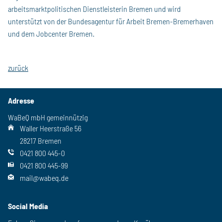
arbeitsmarktpolitischen Dienstleisterin Bremen und wird
unterstützt von der Bundesagentur für Arbeit Bremen-Bremerhaven
und dem Jobcenter Bremen.
zurück
Adresse
WaBeQ mbH gemeinnützig
Waller Heerstraße 56
28217 Bremen
0421 800 445-0
0421 800 445-99
mail@wabeq.de
Social Media