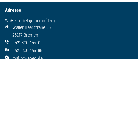
Adresse
WaBeQ mbH gemeinnützig
Waller Heerstraße 56
28217 Bremen
0421 800 445-0
0421 800 445-99
mail@wabeq.de
Social Media
Folgen Sie uns auch auf unseren anderen Kanälen
Wichtiges
Freie Stellen
Standorte
Ansprechpartner