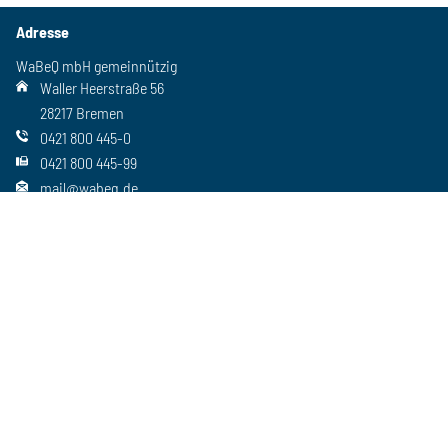
Adresse
WaBeQ mbH gemeinnützig
Waller Heerstraße 56
28217 Bremen
0421 800 445-0
0421 800 445-99
mail@wabeq.de
Social Media
Folgen Sie uns auch auf unseren anderen Kanälen
Wichtiges
Freie Stellen
Standorte
Ansprechpartner