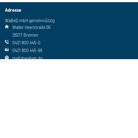
Adresse
WaBeQ mbH gemeinnützig
Waller Heerstraße 56
28217 Bremen
0421 800 445-0
0421 800 445-99
mail@wabeq.de
Social Media
Folgen Sie uns auch auf unseren anderen Kanälen
Wichtiges
Freie Stellen
Standorte
Ansprechpartner