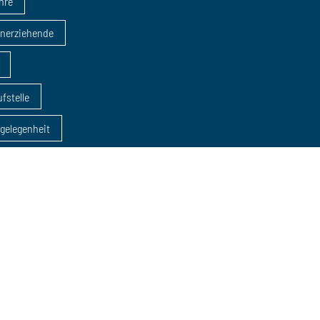
ahre
inerziehende
fstelle
sgelegenheit
dung
AZAV
eratungen