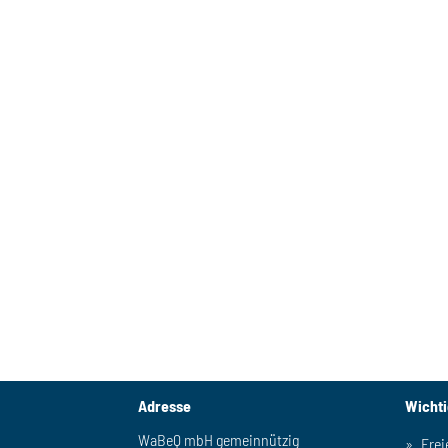
Adresse
Wicht
WaBeQ mbH gemeinnützig
Frei