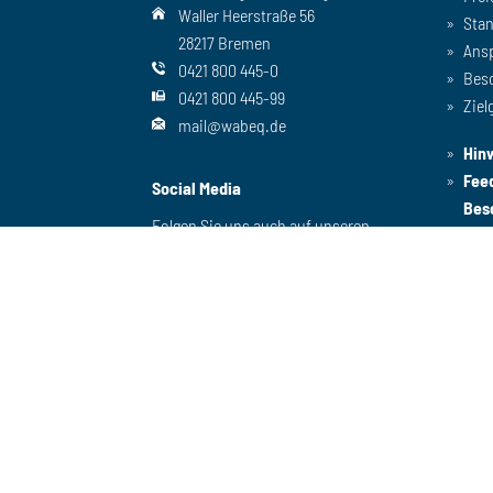
Waller Heerstraße 56
Sta
28217 Bremen
Ans
0421 800 445-0
Bes
0421 800 445-99
Ziel
mail@wabeq.de
Hin
Fee
Social Media
Bes
Folgen Sie uns auch auf unseren
anderen Kanälen