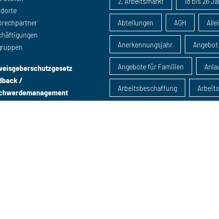
2. Arbeitsmarkt
18 bis 26 J
ndorte
prechpartner
Abteilungen
AGH
Alle
chäftigungen
Anerkennungsjahr
Angebot
gruppen
Angebote für Familien
Anlau
weisgeberschutzgesetz
dback /
Arbeitsbeschaffung
Arbeit
chwerdemanagement
Arbeitsmarktintegration
Arbeitsmarktmaßnahme
Arbeitsmarktpolitik
Ausbil
B-Schein
Beratung
B
Beratung u25