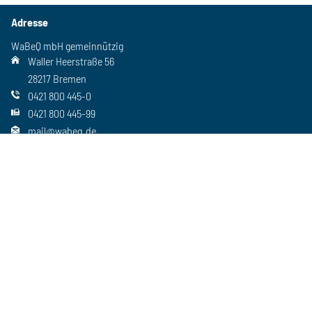
Adresse
WaBeQ mbH gemeinnützig
Waller Heerstraße 56
28217 Bremen
0421 800 445-0
0421 800 445-99
mail@wabeq.de
Social Media
Folgen Sie uns auch auf unseren anderen Kanälen
Wichtiges
Freie Stellen
Standorte
Ansprechpartner