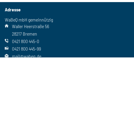
Adresse
WaBeQ mbH gemeinnützig
Waller Heerstraße 56
28217 Bremen
0421 800 445-0
0421 800 445-99
mail@wabeq.de
Social Media
Folgen Sie uns auch auf unseren anderen Kanälen
Wichtiges
Freie Stellen
Standorte
Ansprechpartner