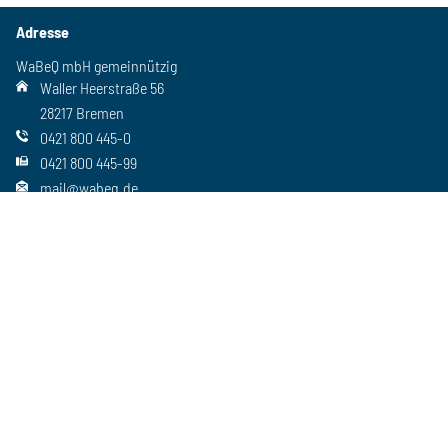
Adresse
WaBeQ mbH gemeinnützig
Waller Heerstraße 56
28217 Bremen
0421 800 445-0
0421 800 445-99
mail@wabeq.de
Social Media
Folgen Sie uns auch auf unseren anderen Kanälen
Wichtiges
Freie Stellen
Standorte
Ansprechpartner