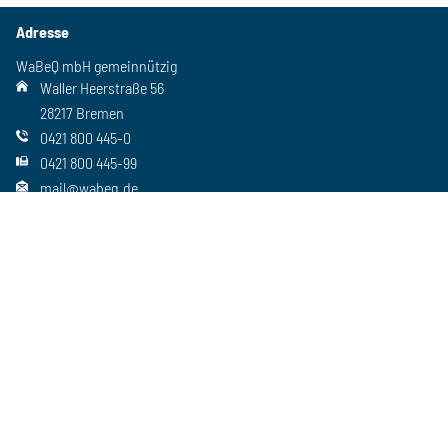
Adresse
WaBeQ mbH gemeinnützig
Waller Heerstraße 56
28217 Bremen
0421 800 445-0
0421 800 445-99
mail@wabeq.de
Social Media
Folgen Sie uns auch auf unseren anderen Kanälen
Wichtiges
Freie Stellen
Standorte
Ansprechpartner