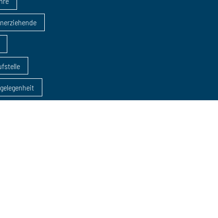
ahre
inerziehende
fstelle
sgelegenheit
dung
AZAV
eratungen