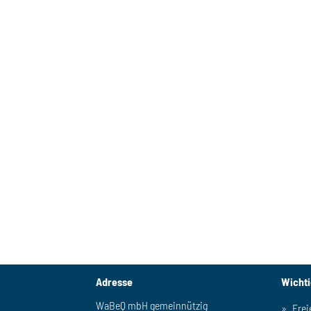
Adresse
Wicht
WaBeQ mbH gemeinnützig
Frei