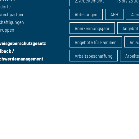
2. Arbeitsmarkt
18 bis 26 J
ndorte
prechpartner
Abteilungen
AGH
Alle
chäftigungen
Anerkennungsjahr
Angebot
gruppen
Angebote für Familien
Anlau
weisgeberschutzgesetz
dback /
Arbeitsbeschaffung
Arbeit
chwerdemanagement
Arbeitsmarktintegration
Arbeitsmarktmaßnahme
Arbeitsmarktpolitik
Ausbil
B-Schein
Beratung
B
Beratung u25