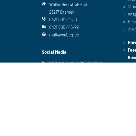
Waller Heerstraße 56
Sta
28217 Bremen
Ans
0421 800 445-0
Bes
0421 800 445-99
Ziel
mail@wabeq.de
Hin
Fee
Social Media
Bes
Folgen Sie uns auch auf unseren
anderen Kanälen