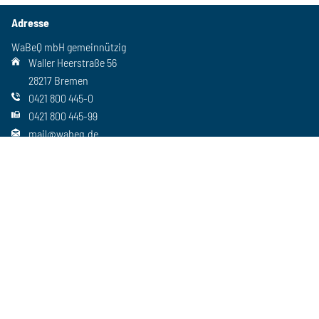
Adresse
WaBeQ mbH gemeinnützig
Waller Heerstraße 56
28217 Bremen
0421 800 445-0
0421 800 445-99
mail@wabeq.de
Social Media
Folgen Sie uns auch auf unseren anderen Kanälen
Wichtiges
Freie Stellen
Standorte
Ansprechpartner