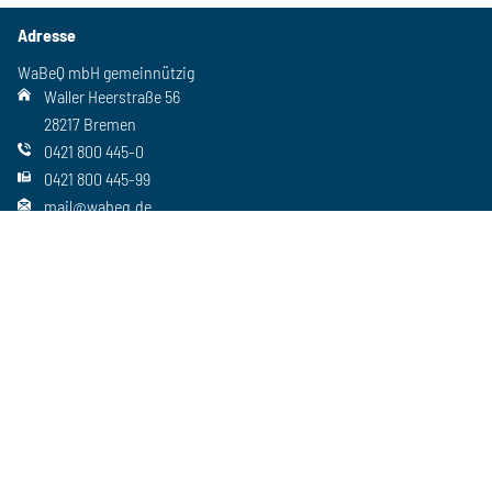
Adresse
WaBeQ mbH gemeinnützig
Waller Heerstraße 56
28217 Bremen
0421 800 445-0
0421 800 445-99
mail@wabeq.de
Social Media
Folgen Sie uns auch auf unseren anderen Kanälen
Wichtiges
Freie Stellen
Standorte
Ansprechpartner