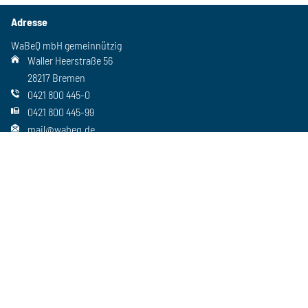
Adresse
WaBeQ mbH gemeinnützig
Waller Heerstraße 56
28217 Bremen
0421 800 445-0
0421 800 445-99
mail@wabeq.de
Social Media
Folgen Sie uns auch auf unseren anderen Kanälen
Wichtiges
Freie Stellen
Standorte
Ansprechpartner