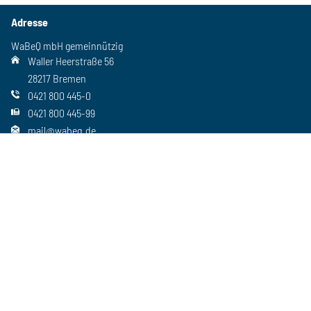
Adresse
WaBeQ mbH gemeinnützig
Waller Heerstraße 56
28217 Bremen
0421 800 445-0
0421 800 445-99
mail@wabeq.de
Social Media
Folgen Sie uns auch auf unseren anderen Kanälen
Wichtiges
Freie Stellen
Standorte
Ansprechpartner