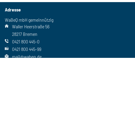
Adresse
WaBeQ mbH gemeinnützig
Waller Heerstraße 56
28217 Bremen
0421 800 445-0
0421 800 445-99
mail@wabeq.de
Social Media
Folgen Sie uns auch auf unseren anderen Kanälen
Wichtiges
Freie Stellen
Standorte
Ansprechpartner