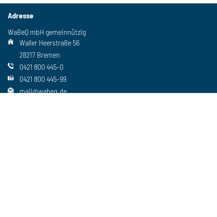
Adresse
WaBeQ mbH gemeinnützig
Waller Heerstraße 56
28217 Bremen
0421 800 445-0
0421 800 445-99
mail@wabeq.de
Social Media
Folgen Sie uns auch auf unseren anderen Kanälen
Wichtiges
Freie Stellen
Standorte
Ansprechpartner