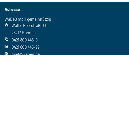
Adresse
WaBeQ mbH gemeinnützig
Waller Heerstraße 56
28217 Bremen
0421 800 445-0
0421 800 445-99
mail@wabeq.de
Social Media
Folgen Sie uns auch auf unseren anderen Kanälen
Wichtiges
Freie Stellen
Standorte
Ansprechpartner