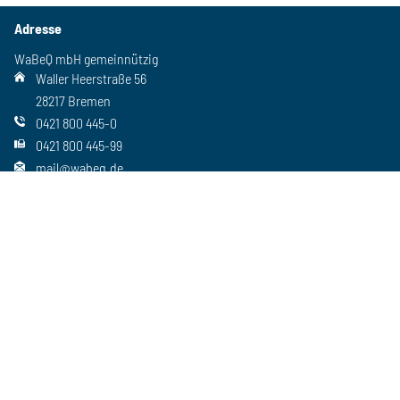
Adresse
WaBeQ mbH gemeinnützig
Waller Heerstraße 56
28217 Bremen
0421 800 445-0
0421 800 445-99
mail@wabeq.de
Social Media
Folgen Sie uns auch auf unseren anderen Kanälen
Wichtiges
Freie Stellen
Standorte
Ansprechpartner