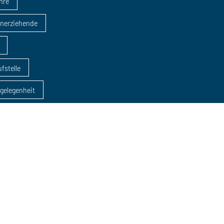
ahre
inerziehende
fstelle
sgelegenheit
dung
AZAV
eratungen