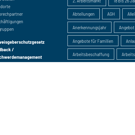
2. Arbeitsmarkt
18 bis 26 J
ndorte
prechpartner
Abteilungen
AGH
Alle
chäftigungen
Anerkennungsjahr
Angebot
gruppen
Angebote für Familien
Anlau
weisgeberschutzgesetz
dback /
Arbeitsbeschaffung
Arbeit
chwerdemanagement
Arbeitsmarktintegration
Arbeitsmarktmaßnahme
Arbeitsmarktpolitik
Ausbil
B-Schein
Beratung
B
Beratung u25