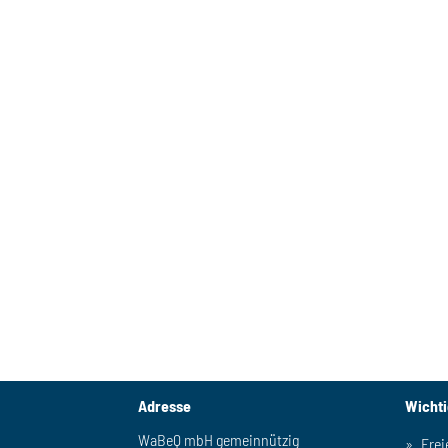
Adresse
Wicht
WaBeQ mbH gemeinnützig
Frei