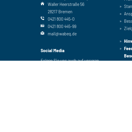
Waller Heerstraße 56
Sta
28217 Bremen
Ans
0421 800 445-0
Bes
0421 800 445-99
Ziel
mail@wabeq.de
Hin
Fee
Social Media
Bes
Folgen Sie uns auch auf unseren
anderen Kanälen